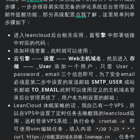
步骤，一步步很容易实现完备的评论系统后台管理以及
邮件提醒功能，部分高级配置
点我
了解，这里简单列举
步骤如下：
进入leancloud后台相关应用，
云引擎
中部署链接
中对应的代码；
添加环境变量，此时就可以使用；
云引擎
——
设置
——
Web主机域名
，然后进入
存
储
——
_User
添加一个用户，只需 User，
password，email 三个信息即可，为了安全email
必须是第二步中设置的发送邮箱
SMTP_USER
或站
长邮箱
TO_EMAIL
;此时可以使用定义的主机域名登
录后台管理系统了，用户名为刚设置的邮箱；
LeanCloud 休眠策略的话，我自己有一个VPS，所
以在VPS中设置了定时任务去唤醒我的leancloud应
用，远程登录VPS系统，执行命令
即
crontab -e
可使用vim编辑任务，填入内容
*/20 7-23 * * *
，任务中
curl https://你配置的域名前缀.leanapp.cn