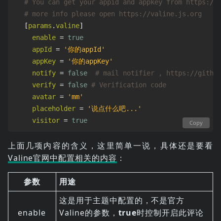
# You can get your appid and appkey from https://
# more info please open https://valine.js.org
[
params
.
valine
]
enable
=
true
appId
=
'你的appId'
appKey
=
'你的appKey'
notify
=
false
# mail notifier , https://githu
verify
=
false
# Verification code
avatar
=
'mm'
placeholder
=
'说点什么吧...'
visitor
=
true
Copy
上面几项内容的含义，这里简单一说，具体还是要看
Valine官网中配置相关的内容
：
参数
用途
这是用于主题中配置的，不是官方
enable
Valine的参数，
true
时控制开启此评论