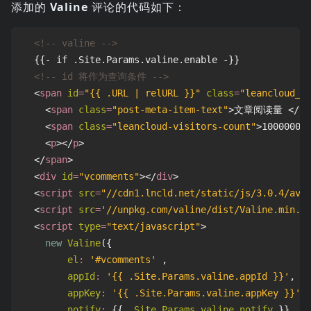
添加的
Valine
评论的代码如下：
<!-- valine -->
  {{- if .Site.Params.valine.enable -}}

<!-- id 将作为查询条件 -->
<
span
id
=
"{{ .URL | relURL }}"
class
=
"leancloud_v
<
span
class
=
"post-meta-item-text"
>
文章阅读量 
</
sp
<
span
class
=
"leancloud-visitors-count"
>
1000000
<
<
p
></
p
>
</
span
>
<
div
id
=
"vcomments"
></
div
>
<
script
src
=
"//cdn1.lncld.net/static/js/3.0.4/av-
<
script
src
=
'//unpkg.com/valine/dist/Valine.min.j
<
script
type
=
"text/javascript"
>
new
Valine
({
el
:
'#vcomments'
,
appId
:
'{{ .Site.Params.valine.appId }}'
,
appKey
:
'{{ .Site.Params.valine.appKey }}'
,
notify
:
{{
.
Site
.
Params
.
valine
.
notify
}},